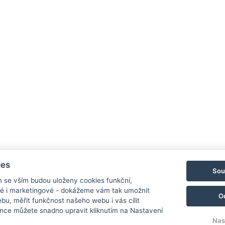
ies
Sou
m se vším budou uloženy cookies funkční,
ké i marketingové - dokážeme vám tak umožnit
O
bu, měřit funkčnost našeho webu i vás cílit
nce můžete snadno upravit kliknutím na Nastavení
Nas