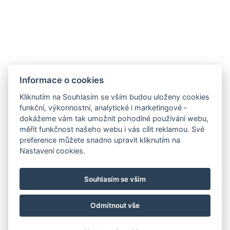
Informace o cookies
Facebook
Kliknutím na Souhlasím se vším budou uloženy cookies
Instagram
funkční, výkonnostní, analytické i marketingové -
VOP
dokážeme vám tak umožnit pohodlné používání webu,
GDPR
měřit funkčnost našeho webu i vás cílit reklamou. Své
preference můžete snadno upravit kliknutím na
Prohlášení o koncernu
Nastavení cookies.
Fakturační údaje
Golf Sokolov a.s.
Souhlasím se vším
Staré náměstí 69, 35601 Sokolov
IČ: 25107623
Odmítnout vše
© Copyright 2026 | Všechna práva vyhrazena