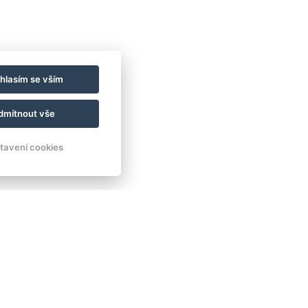
hlasím se vším
LES AND CHATEAUX
dmítnout vše
OV CASTLE
tavení cookies
E INFORMATION