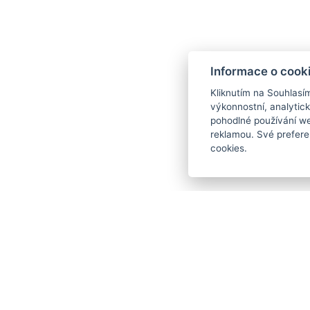
Informace o cook
Kliknutím na Souhlasí
výkonnostní, analytic
CASTLES AND CHATEAUX
pohodlné používání we
Loket Castle
reklamou. Své prefere
cookies.
MORE INFORMATION