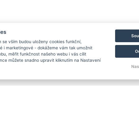
ies
Sou
m se vším budou uloženy cookies funkční,
ké i marketingové - dokážeme vám tak umožnit
CASTLES AND CHATEAUX
CAST
O
bu, měřit funkčnost našeho webu i vás cílit
Sokolov Castle Museum
BEČ
nce můžete snadno upravit kliknutím na Nastavení
Nas
VÍCE INFORMACÍ
MOR