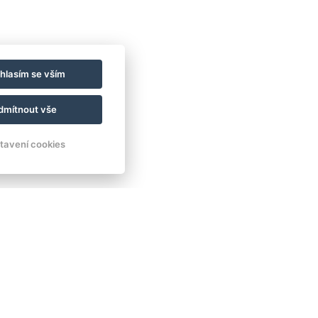
hlasím se vším
dmítnout vše
tavení cookies
Facebook
Instagram
VOP
GDPR
Prohlášení o koncernu