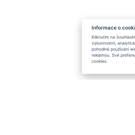
Wi-Fi připojení zdarma v celém areálu
Informace o cook
OBJEDNAT NYNÍ VÍKEND
Kliknutím na Souhlasí
výkonnostní, analytic
pohodlné používání we
OBJEDNAT NYNÍ VŠEDNÍ DNY
reklamou. Své prefere
cookies.
Kontakty
MARSHALL GOLF & WELLNESS HOTEL
reception@hotelmarshall.cz
+420 778 795 204
Ke Golfu 2335, 35604 Dolní