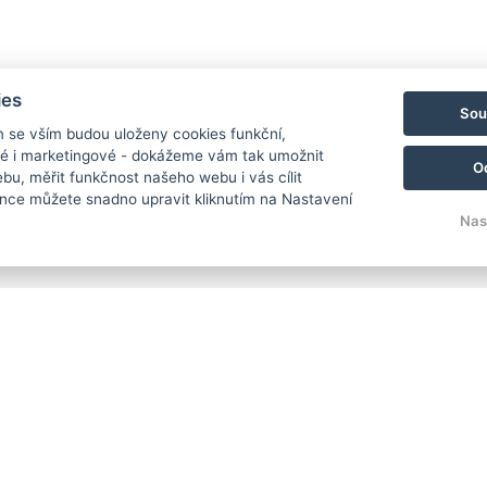
ies
Sou
m se vším budou uloženy cookies funkční,
ké i marketingové - dokážeme vám tak umožnit
O
bu, měřit funkčnost našeho webu i vás cílit
nce můžete snadno upravit kliknutím na Nastavení
Nas