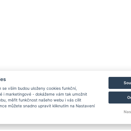
ies
Sou
m se vším budou uloženy cookies funkční,
ké i marketingové - dokážeme vám tak umožnit
O
bu, měřit funkčnost našeho webu i vás cílit
nce můžete snadno upravit kliknutím na Nastavení
Nas