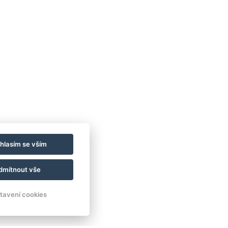
hlasím se vším
dmítnout vše
tavení cookies