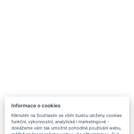
reception@hotelmarshall.cz
+420 778 795 204
Ke Golfu 2335, 35604 Dolní Rychnov
Informace o cookies
Facebook
Kliknutím na Souhlasím se vším budou uloženy cookies
Instagram
funkční, výkonnostní, analytické i marketingové -
VOP
dokážeme vám tak umožnit pohodlné používání webu,
GDPR